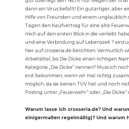
gut überlegt sein. Nicht nur wegen der finan
dann ein Virus befällt! Ein gutartiger, aber e
Hilfe von Freunden und einem unglaublich s
Tagen den Kaufvertrag für eine alte Feuerweh
mich auf den ersten Blick in die verliebt h
und eine Verbindung auf Lebenszeit ? einzu
hier auf crosseria.de berichten. Vermutlich wi
Arbeitstitel, bis Die Dicke einen richtigen N
Kategorie „Die Dicke“ nennen? Muss ich noc
erst bekommen, wenn wir mal richtig zusamm
möglich, da sie keinen TÜV hat und noch nic
Posting unter „Feuerwehr“ oder „Die Dicke“
Warum lasse ich crosseria.de? Und warum 
einigermaßen regelmäßig)? Und warum hab