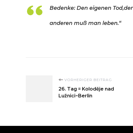
Bedenke: Den eigenen Tod,den
anderen muß man leben.“
Beitragsnavigati
VORHERIGER BEITRAG
26. Tag = Koloděje nad
Lužnici~Berlin