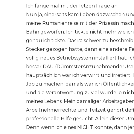
Ich fange mal mit der letzen Frage an.
Nun ja, einerseits kam Leben dazwischen un
meine Rumänienreise mit der Prizessin machte
Bahn geworfen. Ich tickte nicht mehr wie ich
genau ich tickte. Das ist schwer zu beschreib
Stecker gezogen hätte, dann eine andere Fe
völlig neues Betriebssystem installiert hat. I
besser DAU (DümmsterAnzunehmenderUser), 
hauptsächlich war ich verwirrt und irretiert
Job zu machen, damals war ich Öffentlichkei
und die Verantwortung zuviel wurde, bin ich
meines Lebens! Mein damaliger Arbeitsgeber w
Arbeitnehmerrechte und Teilzeit gehört defin
professionelle Hilfe gesucht. Allein dieser U
Denn wenn ich eines NICHT konnte, dann je