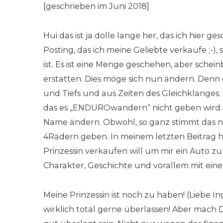
[geschrieben im Juni 2018]
Hui das ist ja dolle lange her, das ich hier
Posting, das ich meine Geliebte verkaufe ;-), si
ist. Es ist eine Menge geschehen, aber schei
erstatten. Dies möge sich nun ändern. Den
und Tiefs und aus Zeiten des Gleichklanges. 
das es „ENDUROwandern“ nicht geben wird. Abe
Name ändern. Obwohl, so ganz stimmt das ni
4Rädern geben. In meinem letzten Beitrag ha
Prinzessin verkaufen will um mir ein Auto zu 
Charakter, Geschichte und vorallem mit ein
Meine Prinzessin ist noch zu haben! (Liebe Inga,
wirklich total gerne überlassen! Aber mach D