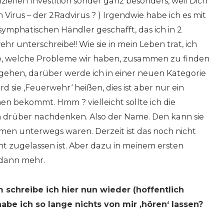
ziellen Investition sonder ganz besonders, weil Dich
in Virus – der 2Radvirus ? ) Irgendwie habe ich es mit
ymphatischen Händler geschafft, das ich in 2
r unterschreibe!! Wie sie in mein Leben trat, ich
abe, welche Probleme wir haben, zusammen zu finden
gehen, darüber werde ich in einer neuen Kategorie
rd sie ‚Feuerwehr‘ heißen, dies ist aber nur ein
amen bekommt. Hmm ? vielleicht sollte ich die
h drüber nachdenken. Also der Name. Den kann sie
en unterwegs waren. Derzeit ist das noch nicht
ht zugelassen ist. Aber dazu in meinem ersten
 dann mehr.
schreibe ich hier nun wieder (hoffentlich
e ich so lange nichts von mir ‚hören‘ lassen?