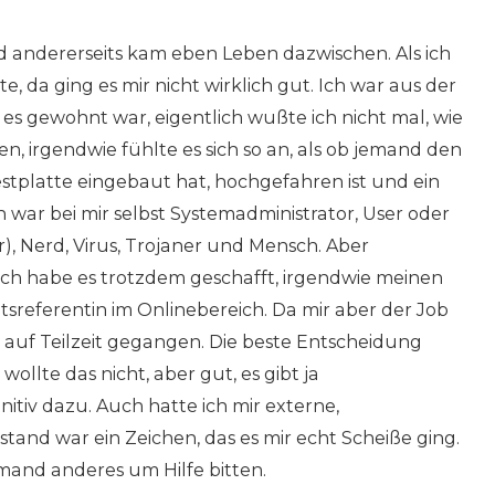
d andererseits kam eben Leben dazwischen. Als ich
, da ging es mir nicht wirklich gut. Ich war aus der
 es gewohnt war, eigentlich wußte ich nicht mal, wie
en, irgendwie fühlte es sich so an, als ob jemand den
stplatte eingebaut hat, hochgefahren ist und ein
ch war bei mir selbst Systemadministrator, User oder
Nerd, Virus, Trojaner und Mensch. Aber
. Ich habe es trotzdem geschafft, irgendwie meinen
tsreferentin im Onlinebereich. Da mir aber der Job
 auf Teilzeit gegangen. Die beste Entscheidung
ollte das nicht, aber gut, es gibt ja
itiv dazu. Auch hatte ich mir externe,
mstand war ein Zeichen, das es mir echt Scheiße ging.
mand anderes um Hilfe bitten.