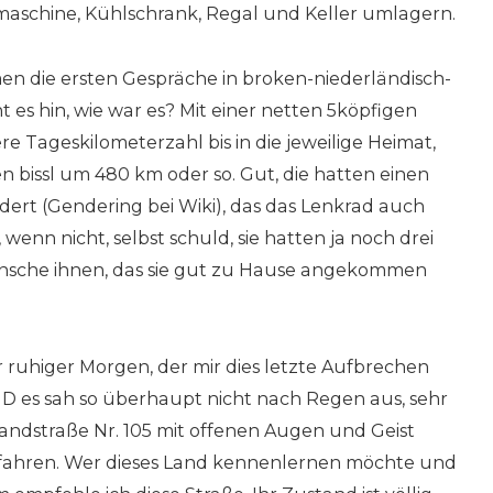
aschine, Kühlschrank, Regal und Keller umlagern.
 die ersten Gespräche in broken-niederländisch-
 es hin, wie war es? Mit einer netten 5köpfigen
re Tageskilometerzahl bis in die jeweilige Heimat,
n bissl um 480 km oder so. Gut, die hatten einen
ert (Gendering bei Wiki), das das Lenkrad auch
 wenn nicht, selbst schuld, sie hatten ja noch drei
ünsche ihnen, das sie gut zu Hause angekommen
 ruhiger Morgen, der mir dies letzte Aufbrechen
D es sah so überhaupt nicht nach Regen aus, sehr
andstraße Nr. 105 mit offenen Augen und Geist
n fahren. Wer dieses Land kennenlernen möchte und