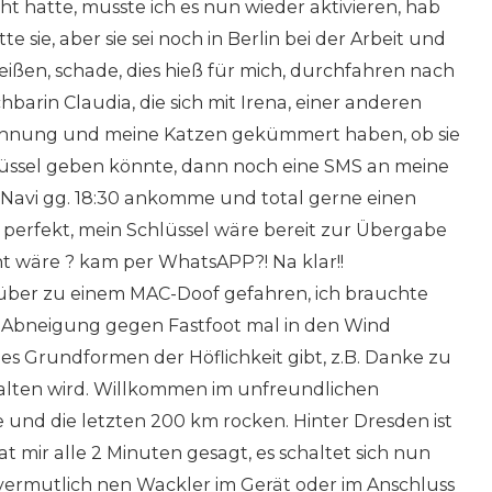
t hatte, musste ich es nun wieder aktivieren, hab
 sie, aber sie sei noch in Berlin bei der Arbeit und
eißen, schade, dies hieß für mich, durchfahren nach
barin Claudia, die sich mit Irena, einer anderen
ohnung und meine Katzen gekümmert haben, ob sie
üssel geben könnte, dann noch eine SMS an meine
ut Navi gg. 18:30 ankomme und total gerne einen
e perfekt, mein Schlüssel wäre bereit zur Übergabe
t wäre ? kam per WhatsAPP?! Na klar!!
 rüber zu einem MAC-Doof gefahren, ich brauchte
 Abneigung gegen Fastfoot mal in den Wind
 es Grundformen der Höflichkeit gibt, z.B. Danke zu
halten wird. Willkommen im unfreundlichen
e und die letzten 200 km rocken. Hinter Dresden ist
t mir alle 2 Minuten gesagt, es schaltet sich nun
vermutlich nen Wackler im Gerät oder im Anschluss