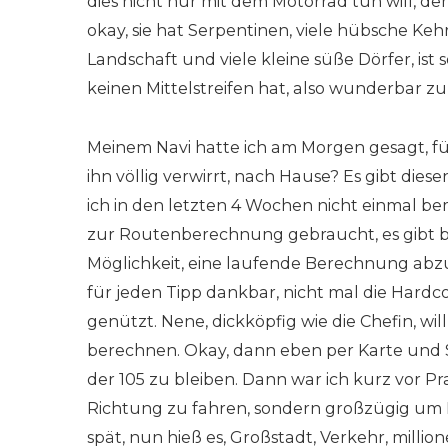
dies nicht nur mit dem Motorrad tun will, dem
okay, sie hat Serpentinen, viele hübsche Ke
Landschaft und viele kleine süße Dörfer, ist
keinen Mittelstreifen hat, also wunderbar
Meinem Navi hatte ich am Morgen gesagt, f
ihn völlig verwirrt, nach Hause? Es gibt die
ich in den letzten 4 Wochen nicht einmal be
zur Routenberechnung gebraucht, es gibt b
Möglichkeit, eine laufende Berechnung abzu
für jeden Tipp dankbar, nicht mal die Hard
genützt. Nene, dickköpfig wie die Chefin, wi
berechnen. Okay, dann eben per Karte und S
der 105 zu bleiben. Dann war ich kurz vor Pra
Richtung zu fahren, sondern großzügig um
spät, nun hieß es, Großstadt, Verkehr, mill