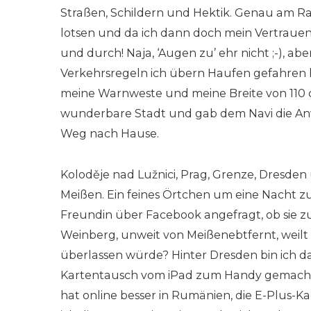
Straßen, Schildern und Hektik. Genau am Ra
lotsen und da ich dann doch mein Vertrauen 
und durch! Naja, ‘Augen zu’ ehr nicht ;-), abe
Verkehrsregeln ich übern Haufen gefahren ha
meine Warnweste und meine Breite von 110 
wunderbare Stadt und gab dem Navi die An
Weg nach Hause.
Koloděje nad Lužnici, Prag, Grenze, Dresden
Meißen. Ein feines Örtchen um eine Nacht zu 
Freundin über Facebook angefragt, ob sie zu
Weinberg, unweit von Meißenebtfernt, weilt
überlassen würde? Hinter Dresden bin ich d
Kartentausch vom iPad zum Handy gemacht,
hat online besser in Rumänien, die E-Plus-K