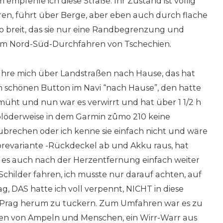
 empfehle ich diese Straße. Ihr Zustand ist völlig
hren, führt über Berge, aber eben auch durch flache
 so breit, das sie nur eine Randbegrenzung und
 zum Nord-Süd-Durchfahren von Tschechien.
ühre mich über Landstraßen nach Hause, das hat
sen schönen Button im Navi “nach Hause”, den hatte
müht und nun war es verwirrt und hat über 1 1/2 h
löderweise in dem Garmin zûmo 210 keine
brechen oder ich kenne sie einfach nicht und wäre
corevariante -Rückdeckel ab und Akku raus, hat
ll es auch nach der Herzentfernung einfach weiter
childer fahren, ich musste nur darauf achten, auf
g, DAS hatte ich voll verpennt, NICHT in diese
 Prag herum zu tuckern. Zum Umfahren war es zu
ionen von Ampeln und Menschen, ein Wirr-Warr aus