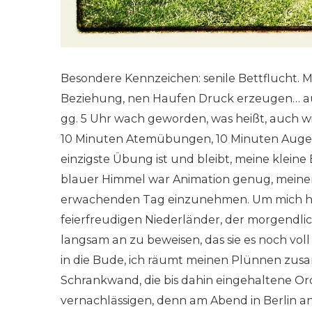
Besondere Kennzeichen: senile Bettflucht. Mi
Beziehung, nen Haufen Druck erzeugen… auf b
gg. 5 Uhr wach geworden, was heißt, auch wi
10 Minuten Atemübungen, 10 Minuten Augenli
einzigste Übung ist und bleibt, meine klein
blauer Himmel war Animation genug, meinen
erwachenden Tag einzunehmen. Um mich her
feierfreudigen Niederländer, der morgendli
langsam an zu beweisen, das sie es noch vol
in die Bude, ich räumt meinen Plünnen zusa
Schrankwand, die bis dahin eingehaltene O
vernachlässigen, denn am Abend in Berlin 