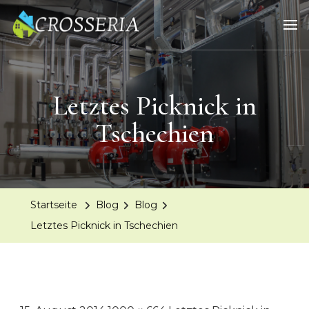
Eine Heizungssanierung ist
In diesem Beitrag erfahren Sie, worauf Sie bei einer
eine große Investition
Heizungssanierung achten müssen.
Letztes Picknick in
Tschechien
Startseite
Blog
Blog
Letztes Picknick in Tschechien